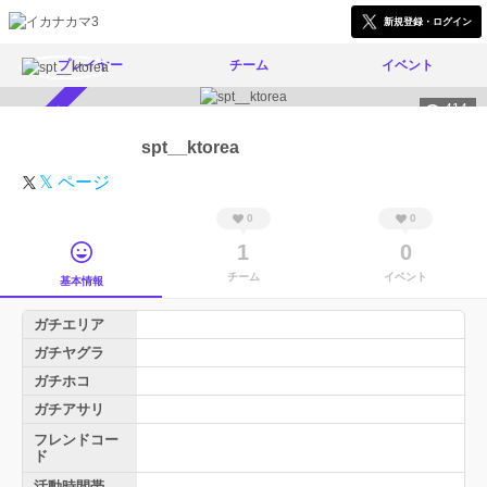
新規登録・ログイン
プレイヤー
チーム
イベント
414
スカウト受付中
spt__ktorea
𝕏 ページ
0
0
1
0
チーム
イベント
基本情報
ガチエリア
ガチヤグラ
ガチホコ
ガチアサリ
フレンドコー
ド
活動時間帯