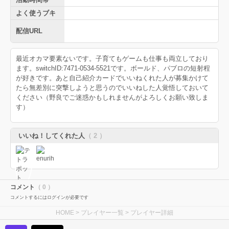
よく使うブキ
配信URL
最近オカマ要素ないです。子育てもゲームも仕事も両立しており
ます。switchID:7471-0534-5521です。ボールド、パブロの短射程
が好きです。あと自己紹介カードでいいねくれた人が募集かけて
たら無差別に突撃しようと思うのでいいねした人覚悟しておいて
ください（野良でご迷惑かもしれませんがよろしくお願い致しま
す）
いいね！してくれた人
（ 2 ）
コメント
（ 0 ）
コメントするにはログインが必要です
HOME
>
プレイヤー一覧
> プレイヤー詳細