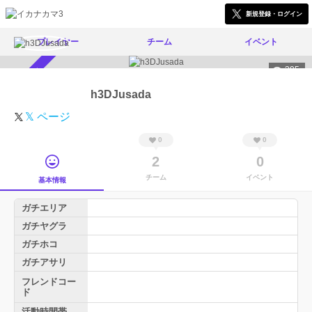
新規登録・ログイン
プレイヤー
チーム
イベント
395
スカウト受付中
h3DJusada
𝕏 ページ
0
0
2
0
チーム
イベント
基本情報
ガチエリア
ガチヤグラ
ガチホコ
ガチアサリ
フレンドコー
ド
活動時間帯