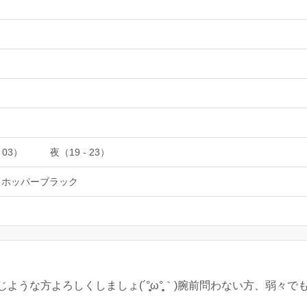
 03）
夜（19 - 23）
ドホッパーブラック
うな方よろしくしましょ(´°̥̥̥ω°̥̥̥｀)腕前問わない方、弱