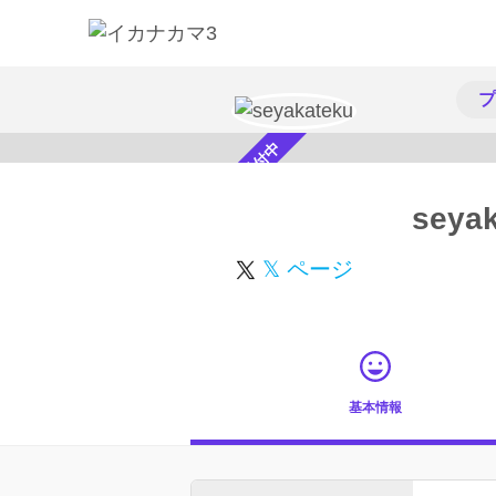
プ
スカウト受付中
seya
𝕏 ページ
基本情報