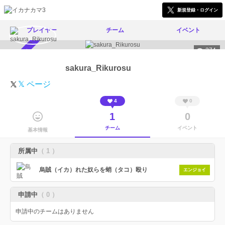
新規登録・ログイン
プレイヤー
チーム
イベント
374
スカウト受付中
sakura_Rikurosu
𝕏 ページ
4
0
1
0
チーム
イベント
基本情報
所属中
（ 1 ）
烏賊（イカ）れた奴らを蛸（タコ）殴り
エンジョイ
申請中
（ 0 ）
申請中のチームはありません