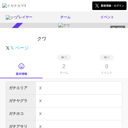
新規登録・ログイン
プレイヤー
チーム
イベント
402
スカウト受付中
クワ
𝕏 ページ
0
0
2
0
チーム
イベント
基本情報
ガチエリア
X
ガチヤグラ
X
ガチホコ
X
ガチアサリ
X