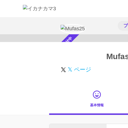
プ
スカウト受付中
Mufa
𝕏 ページ
基本情報