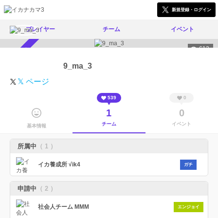
新規登録・ログイン
プレイヤー
チーム
イベント
613
スカウト受付中
9_ma_3
𝕏 ページ
539
0
1
0
チーム
イベント
基本情報
所属中
（ 1 ）
イカ養成所 √ik4
ガチ
申請中
（ 2 ）
社会人チーム MMM
エンジョイ