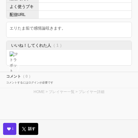
よく使うブキ
配信URL
エリたま垢で感情論呟きます。
いいね！してくれた人
（ 1 ）
コメント
（ 0 ）
コメントするにはログインが必要です
HOME
>
プレイヤー一覧
> プレイヤー詳細
話す
1