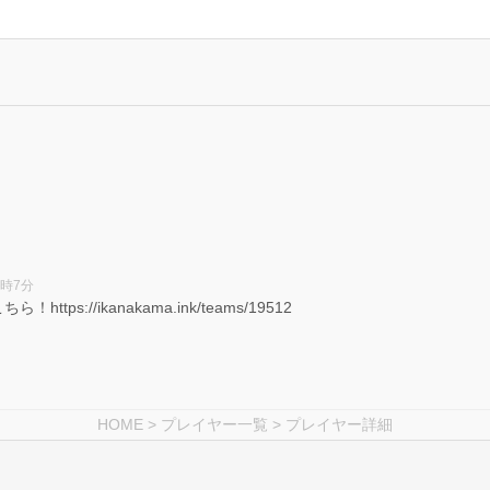
！
！
8時7分
s://ikanakama.ink/teams/19512
HOME
>
プレイヤー一覧
> プレイヤー詳細