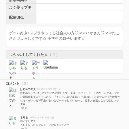
よく使うブキ
配信URL
ゲーム好き♪スプラやってる社会人の方♡ママいかさん♡ママたこ
さん♡よろしくです☆ 小学生の息子います☆
いいね！してくれた人
（ 4 ）
コメント
（ 3 ）
はじめての犬
2019年3月23日 2時11分
はじめまして❗️はじめてのいぬと申します。是非、スプラトゥーンのゲームグループに
ご興味があるようでしたら、「すしざんまい:SZM」へ参加してみませんか？年齢様々
な方々がいつも和気あいあいとゲームをしているので、是非お友達になって欲しいで
す😁
0
まりも
2019年3月23日 12時10分
初めまして！
もし良かったらフレンドになりませんか？
0