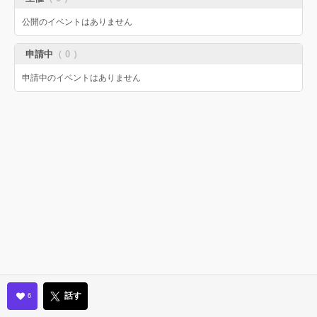
公開のイベントはありません
申請中
（ 0 ）
申請中のイベントはありません
話す
6