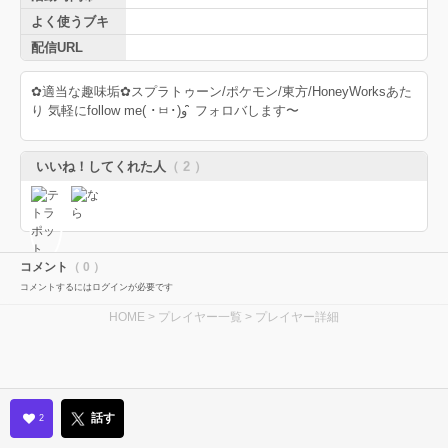
よく使うブキ
配信URL
✿適当な趣味垢✿スプラトゥーン/ポケモン/東方/HoneyWorksあた
り 気軽にfollow me( ･ㅂ･)و ̑̑ フォロバします〜
いいね！してくれた人
（ 2 ）
コメント
（ 0 ）
コメントするにはログインが必要です
HOME
>
プレイヤー一覧
> プレイヤー詳細
話す
2