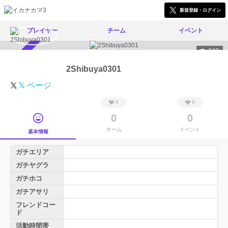
新規登録・ログイン
プレイヤー
チーム
イベント
243
スカウト受付中
2Shibuya0301
𝕏 ページ
0
0
0
0
チーム
イベント
基本情報
ガチエリア
ガチヤグラ
ガチホコ
ガチアサリ
フレンドコー
ド
活動時間帯