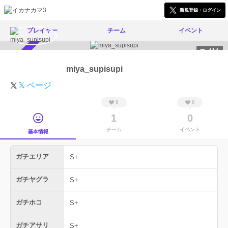
新規登録・ログイン
プレイヤー
チーム
イベント
414
スカウト受付中
miya_supisupi
𝕏 ページ
0
0
1
0
チーム
イベント
基本情報
ガチエリア
S+
ガチヤグラ
S+
ガチホコ
S+
ガチアサリ
S+