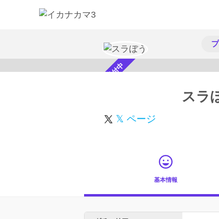
プ
スカウト受付中
スラ
𝕏 ページ
基本情報