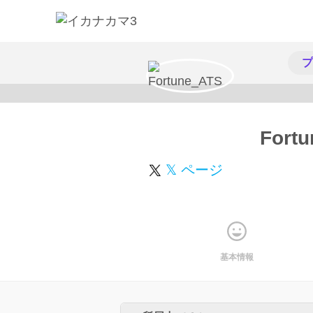
プ
Fort
𝕏 ページ
基本情報