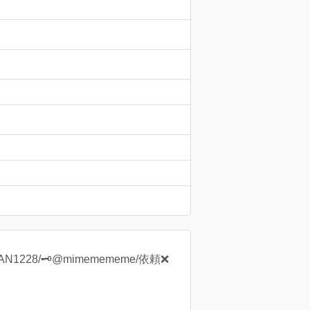
N1228/🗝@mimemememe/依頼❌