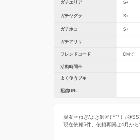
ガチエリア
S+
ガチヤグラ
S+
ガチホコ
S+
ガチアサリ
フレンドコード
DMで
活動時間帯
よく使うブキ
配信URL
親友☞ねぎ/よき師匠(˙꒳˙* )→@SS7
現在依頼6件、依頼再開は4月から