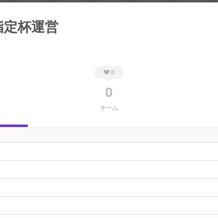
指定杯運営
0
0
チーム