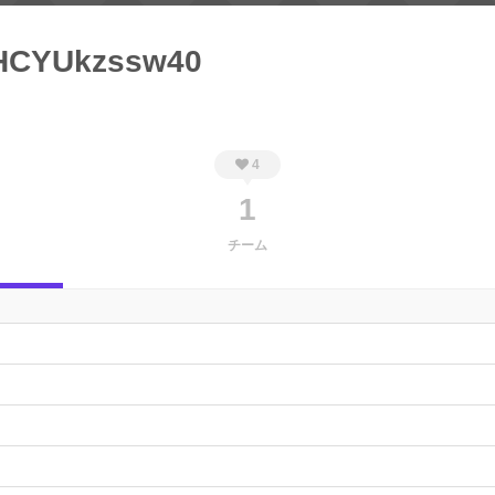
HCYUkzssw40
4
1
チーム