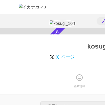
プ
スカウト受付中
kosug
𝕏 ページ
基本情報