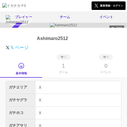
新規登録・ログイン
プレイヤー
チーム
イベント
373
スカウト受付中
Ashimaro2512
𝕏 ページ
1
0
1
0
チーム
イベント
基本情報
ガチエリア
X
ガチヤグラ
X
ガチホコ
X
ガチアサリ
X