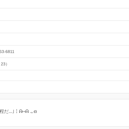
63-6811
 23）
...｣￤ᕱ⑅ᕱ .｡ഒ