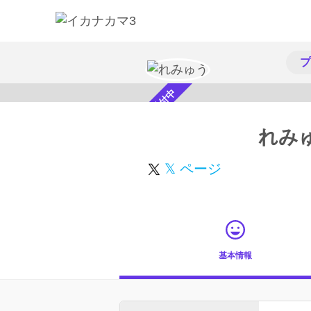
プ
スカウト受付中
れみ
𝕏 ページ
基本情報