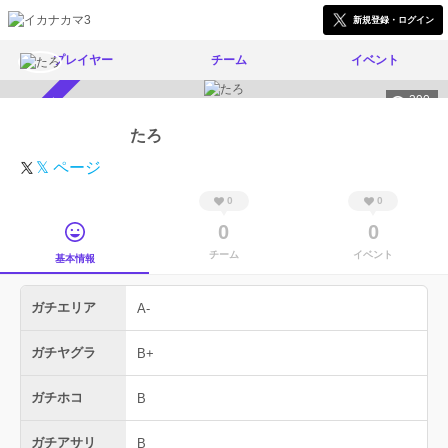
新規登録・ログイン
プレイヤー
チーム
イベント
390
スカウト受付中
たろ
𝕏 ページ
0
0
0
0
チーム
イベント
基本情報
ガチエリア
A-
ガチヤグラ
B+
ガチホコ
B
ガチアサリ
B