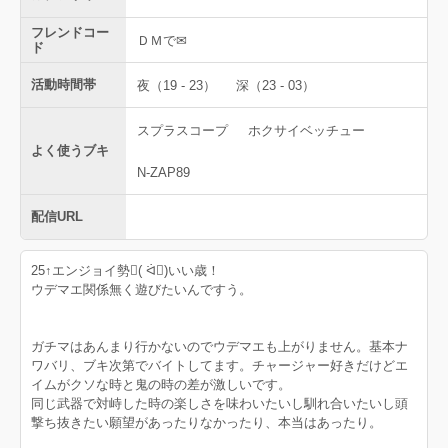
フレンドコー
ＤＭで✉︎
ド
活動時間帯
夜（19 - 23）
深（23 - 03）
スプラスコープ
ホクサイベッチュー
よく使うブキ
N-ZAP89
配信URL
25↑エンジョイ勢( ᐛ)いい歳！
ウデマエ関係無く遊びたいんですう。
ガチマはあんまり行かないのでウデマエも上がりません。基本ナ
ワバリ、ブキ次第でバイトしてます。チャージャー好きだけどエ
イムがクソな時と鬼の時の差が激しいです。
同じ武器で対峙した時の楽しさを味わいたいし馴れ合いたいし頭
撃ち抜きたい願望があったりなかったり、本当はあったり。