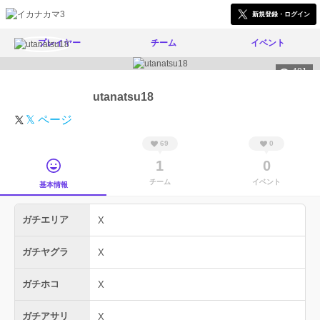
新規登録・ログイン
プレイヤー
チーム
イベント
481
utanatsu18
𝕏 ページ
69
0
1
0
チーム
イベント
基本情報
ガチエリア
X
ガチヤグラ
X
ガチホコ
X
ガチアサリ
X