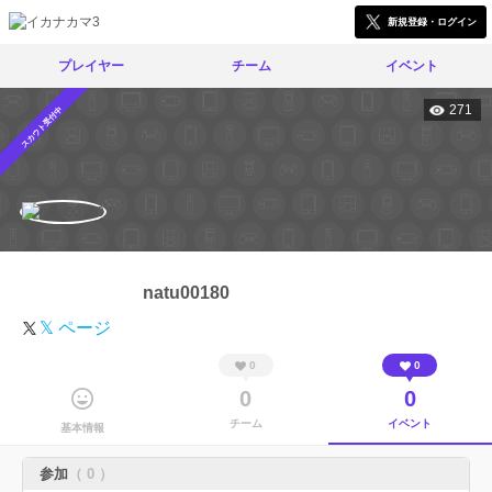
新規登録・ログイン
プレイヤー
チーム
イベント
271
スカウト受付中
natu00180
𝕏 ページ
0
0
0
0
チーム
イベント
基本情報
参加
（ 0 ）