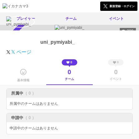
新規登録・ログイン
プレイヤー
チーム
イベント
290
スカウト受付中
uni_pymiyabi_
𝕏 ページ
0
0
0
0
チーム
イベント
基本情報
所属中
（ 0 ）
所属中のチームはありません
申請中
（ 0 ）
申請中のチームはありません