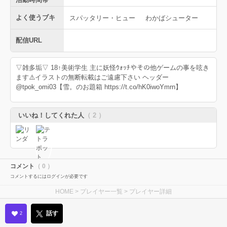
よく使うブキ
スパッタリー・ヒュー
わかばシューター
配信URL
▽雑多垢▽ 18↑美術学生 主に妖怪ｳｫｯﾁやその他ゲームの事を呟き
ます⚠️イラストの無断転載はご遠慮下さい ヘッダー
@tpok_omi03【雪。のお題箱 https://t.co/hK0iwoYmrn】
いいね！してくれた人
（ 2 ）
コメント
（ 0 ）
コメントするにはログインが必要です
HOME
>
プレイヤー一覧
> プレイヤー詳細
話す
2