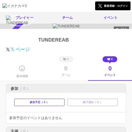
新規登録・ログイン
プレイヤー
チーム
イベント
256
スカウト受付中
TUNDEREAB
𝕏 ページ
0
0
0
0
チーム
イベント
基本情報
参加
（ 0 ）
参加予定（ 0 ）
終了済み（ 0 ）
参加予定のイベントはありません
主催
（ 0 ）