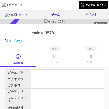
新規登録・ログイン
プレイヤー
チーム
イベント
241
スカウト受付中
emina_3578
𝕏 ページ
0
0
0
0
チーム
イベント
基本情報
ガチエリア
ガチヤグラ
ガチホコ
ガチアサリ
フレンドコー
ド
活動時間帯