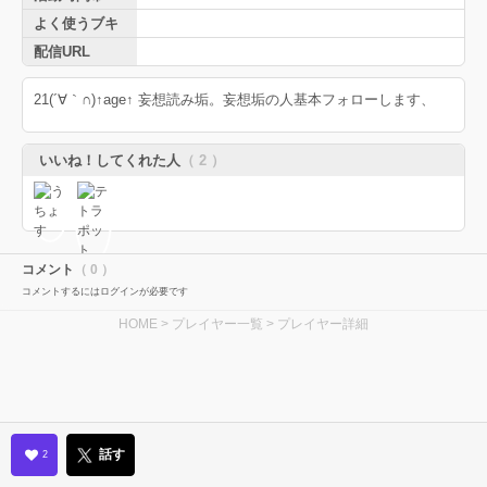
よく使うブキ
配信URL
21(´∀｀∩)↑age↑ 妄想読み垢。妄想垢の人基本フォローします、
いいね！してくれた人
（ 2 ）
コメント
（ 0 ）
コメントするにはログインが必要です
HOME
>
プレイヤー一覧
> プレイヤー詳細
話す
2