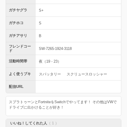
ガチヤグラ
S+
ガチホコ
S
ガチアサリ
B
フレンドコー
SW-7265-1924-3118
ド
活動時間帯
夜（19 - 23）
よく使うブキ
スパッタリー
スクリュースロッシャー
配信URL
スプラトゥーンとFortniteをSwitchでやってます！ その他はVWで
ドライブに出かけることが好き！
いいね！してくれた人
（ 1 ）