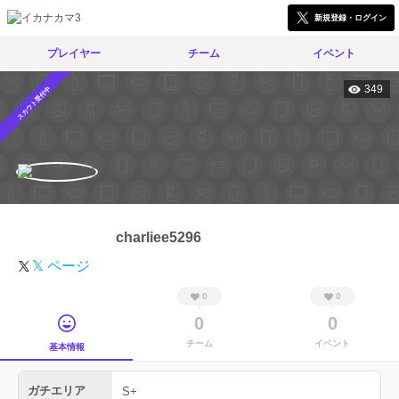
新規登録・ログイン
プレイヤー
チーム
イベント
349
スカウト受付中
charliee5296
𝕏 ページ
0
0
0
0
チーム
イベント
基本情報
ガチエリア
S+