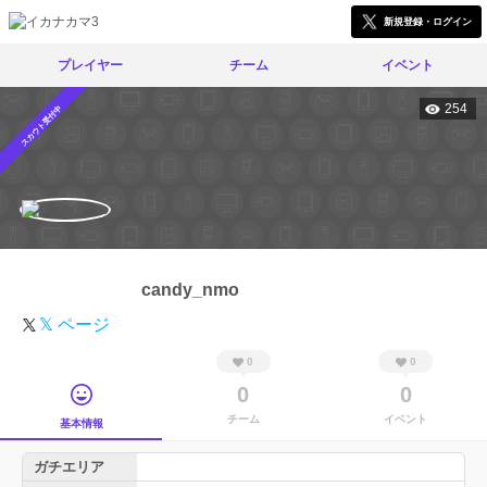
新規登録・ログイン
プレイヤー
チーム
イベント
254
スカウト受付中
candy_nmo
𝕏 ページ
0
0
0
0
チーム
イベント
基本情報
ガチエリア