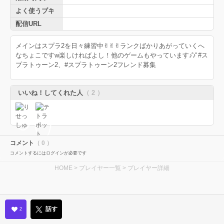
よく使うブキ
配信URL
メインはスプラ2を日々練習中︎︎︎︎✌︎︎︎✌︎︎︎︎︎✌︎ランクばかりあがっていくへ
なちょこですw楽しければよし！他のゲームもやっています♪̊̈♪̆̈ #ス
プラトゥーン2、#スプラトゥーン2フレンド募集
いいね！してくれた人
（ 2 ）
コメント
（ 0 ）
コメントするにはログインが必要です
HOME
>
プレイヤー一覧
> プレイヤー詳細
話す
2