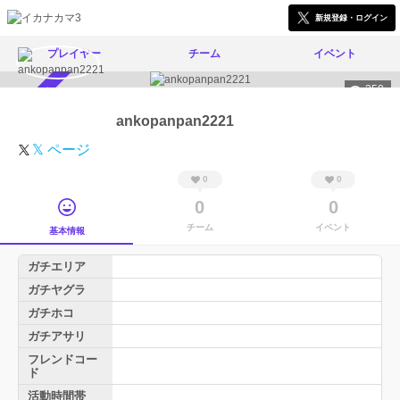
新規登録・ログイン
プレイヤー
チーム
イベント
250
スカウト受付中
ankopanpan2221
𝕏 ページ
0
0
0
0
チーム
イベント
基本情報
ガチエリア
ガチヤグラ
ガチホコ
ガチアサリ
フレンドコー
ド
活動時間帯