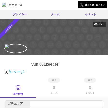
新規登録・ログイン
プレイヤー
チーム
イベント
250
スカウト受付中
yuhi001keeper
𝕏 ページ
0
0
0
0
チーム
イベント
基本情報
ガチエリア