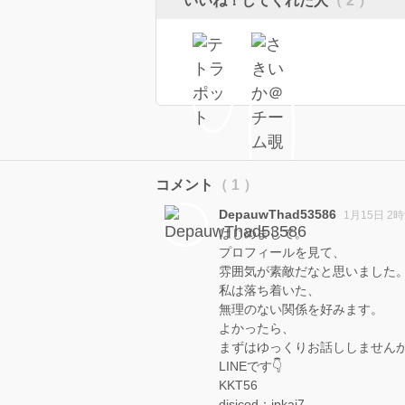
いいね！してくれた人
（ 2 ）
コメント
（ 1 ）
DepauwThad53586
1月15日 2
はじめまして。
プロフィールを見て、
雰囲気が素敵だなと思いました
私は落ち着いた、
無理のない関係を好みます。
よかったら、
まずはゆっくりお話ししません
LINEです👇
KKT56
disicod：jpkai7