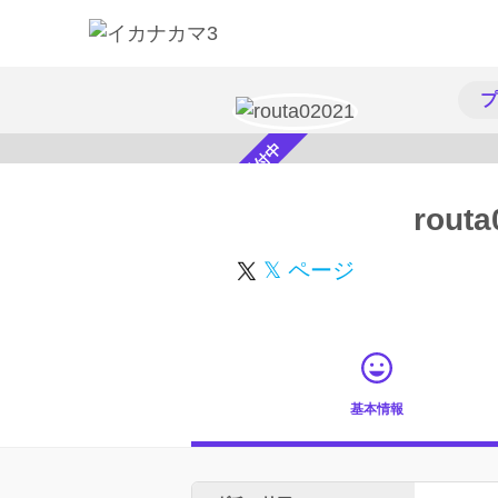
プ
スカウト受付中
routa
𝕏 ページ
基本情報