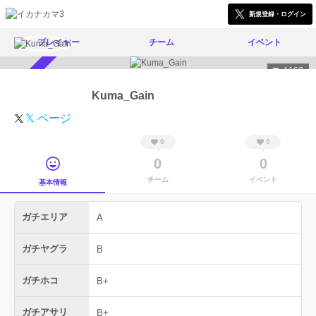
新規登録・ログイン
プレイヤー
チーム
イベント
1162
スカウト受付中
Kuma_Gain
𝕏 ページ
0
0
0
0
チーム
イベント
基本情報
ガチエリア
A
ガチヤグラ
B
ガチホコ
B+
ガチアサリ
B+