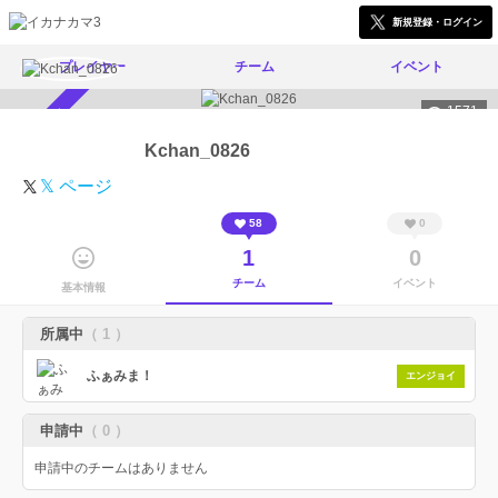
新規登録・ログイン
プレイヤー
チーム
イベント
1571
スカウト受付中
Kchan_0826
𝕏 ページ
58
0
1
0
チーム
イベント
基本情報
所属中
（ 1 ）
ふぁみま！
エンジョイ
申請中
（ 0 ）
申請中のチームはありません