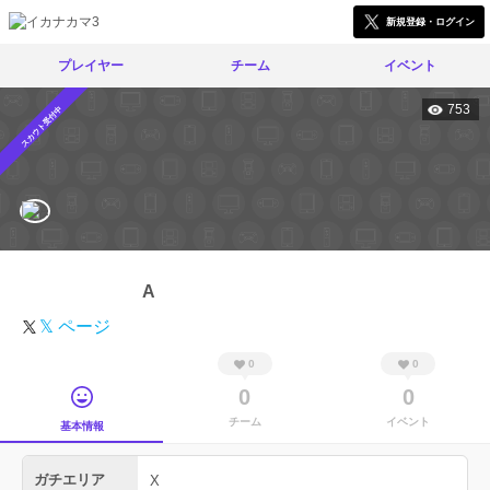
新規登録・ログイン
プレイヤー
チーム
イベント
753
スカウト受付中
A
𝕏 ページ
0
0
0
0
チーム
イベント
基本情報
ガチエリア
X