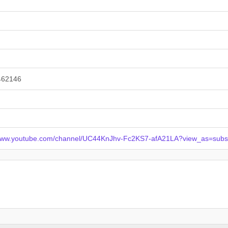
462146
/www.youtube.com/channel/UC44KnJhv-Fc2KS7-afA21LA?view_as=subs