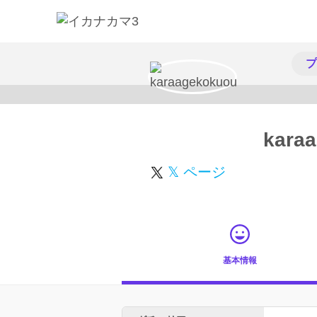
プ
kara
𝕏 ページ
基本情報