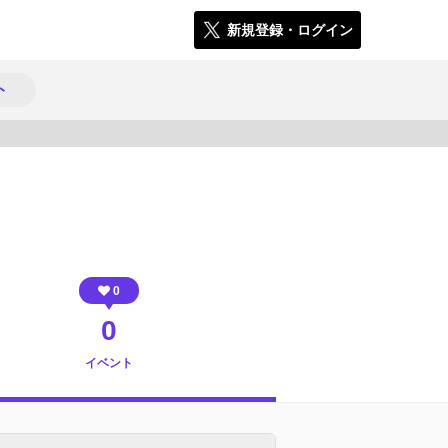
新規登録・ログイン
ト
363
0
0
イベント