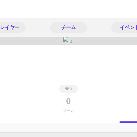
レイヤー
チーム
イベン
0
0
チーム