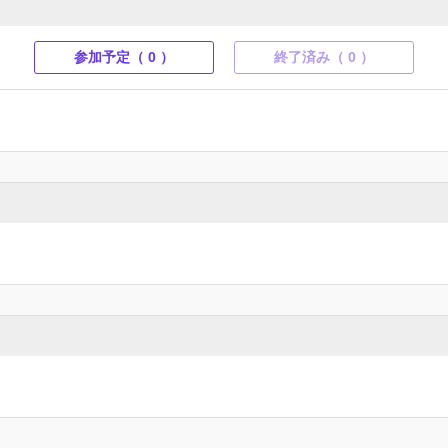
参加予定（ 0 ）
終了済み（ 0 ）