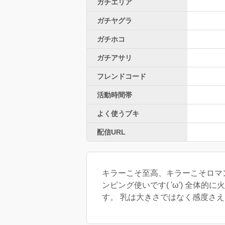
ガチエリア
ガチヤグラ
ガチホコ
ガチアサリ
フレンドコード
活動時間帯
よく使うブキ
配信URL
キラーこそ至高、キラーこそロマン(՞ټ՞☝ 最近ソロ気味で寂しかったりする（）プロフ背景等は自作 スプラ始めまし
ンピング使いです( 'ω') 全
す。 乳は大きさではなく感度さえよ