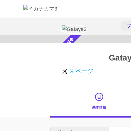
プ
スカウト受付中
Gata
𝕏 ページ
基本情報