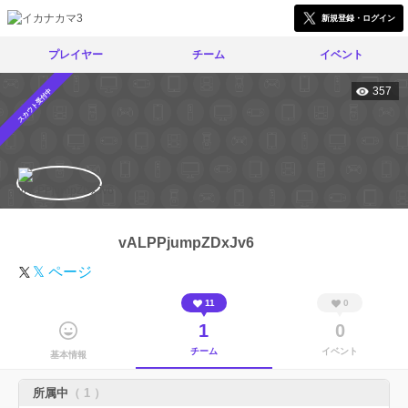
新規登録・ログイン
プレイヤー
チーム
イベント
357
スカウト受付中
vALPPjumpZDxJv6
𝕏 ページ
11
0
1
0
チーム
イベント
基本情報
所属中
（ 1 ）