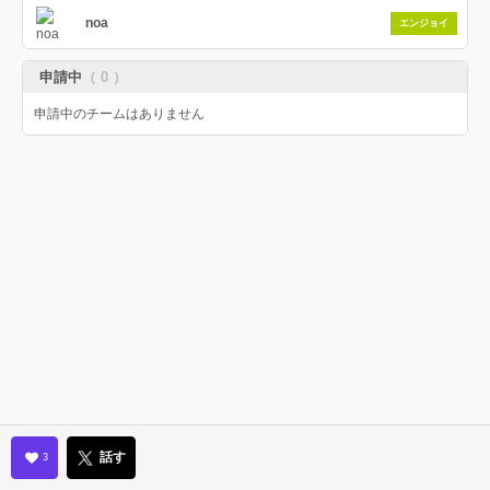
noa
エンジョイ
申請中
（ 0 ）
申請中のチームはありません
話す
3