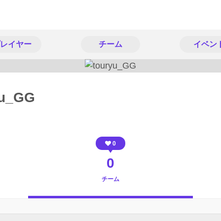
レイヤー
チーム
イベン
yu_GG
0
0
チーム