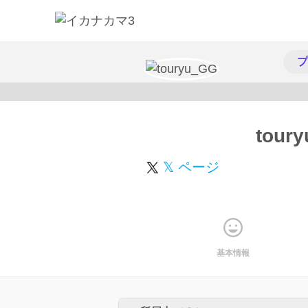
プ
tour
𝕏 ページ
基本情報