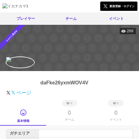
新規登録・ログイン
プレイヤー
チーム
イベント
268
スカウト受付中
daFke26yxmWOV4V
𝕏 ページ
0
0
0
0
チーム
イベント
基本情報
ガチエリア