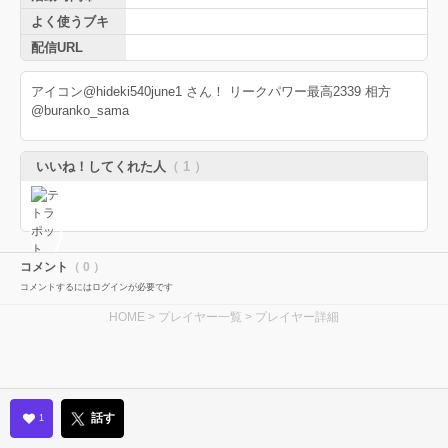
よく使うブキ
配信URL
アイコン@hideki540june1 さん！ リークパワー最高2339 相方
@buranko_sama
いいね！してくれた人
（ 1 ）
コメント
（ 0 ）
コメントするにはログインが必要です
HOME
>
プレイヤー一覧
> プレイヤー詳細
話す
1