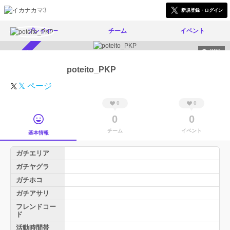
新規登録・ログイン
プレイヤー
チーム
イベント
290
スカウト受付中
poteito_PKP
𝕏 ページ
0
0
0
0
チーム
イベント
基本情報
ガチエリア
ガチヤグラ
ガチホコ
ガチアサリ
フレンドコー
ド
活動時間帯