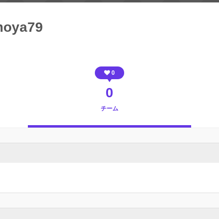
moya79
0
0
チーム