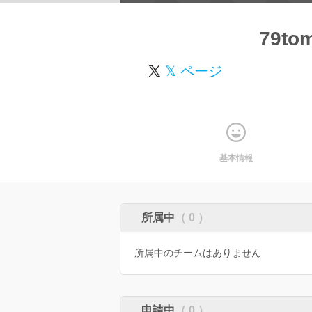
79to
𝕏 ページ
基本情報
所属中
（ 0 ）
所属中のチームはありません
申請中
（ 0 ）