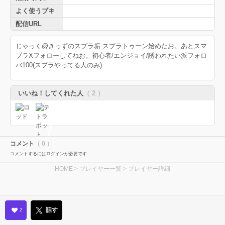
よく使うブキ
配信URL
じゃっく@きっずのスプラ垢 スプラトゥーン始めたお。あとスマ
ブラXフォローしてねお。初心者/エンジョイ/誘われたい派フォロ
バ100(スプラやってる人のみ)
いいね！してくれた人
（ 2 ）
コメント
（ 0 ）
コメントするにはログインが必要です
HOME
>
プレイヤー一覧
> プレイヤー詳細
話す
2