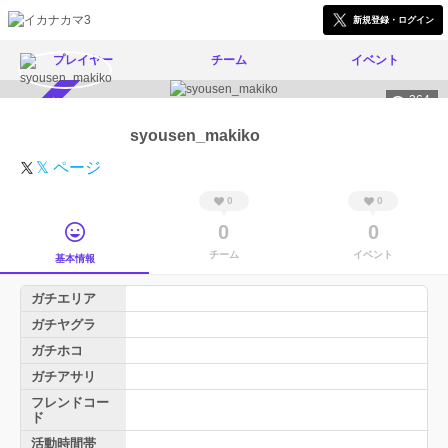
新規登録・ログイン
プレイヤー
チーム
イベント
264
スカウト受付中
syousen_makiko
𝕏 ページ
0
0
0
0
チーム
イベント
基本情報
ガチエリア
ガチヤグラ
ガチホコ
ガチアサリ
フレンドコー
ド
活動時間帯