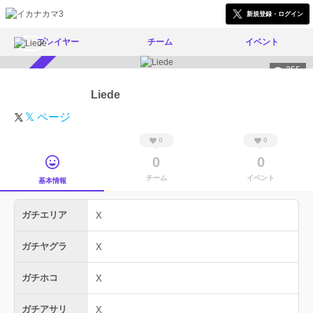
新規登録・ログイン
プレイヤー
チーム
イベント
355
スカウト受付中
Liede
𝕏 ページ
0
0
0
0
チーム
イベント
基本情報
ガチエリア
X
ガチヤグラ
X
ガチホコ
X
ガチアサリ
X