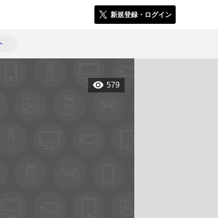
新規登録・ログイン
ト
579