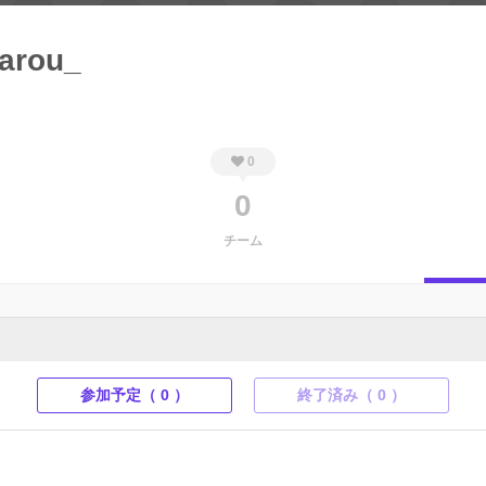
arou_
0
0
チーム
参加予定（ 0 ）
終了済み（ 0 ）