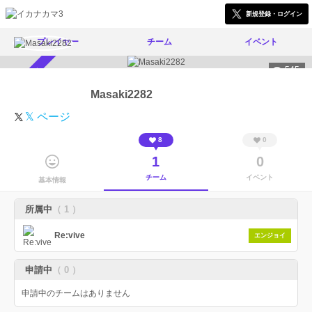
新規登録・ログイン
プレイヤー
チーム
イベント
545
スカウト受付中
Masaki2282
𝕏 ページ
8
0
1
0
チーム
イベント
基本情報
所属中
（ 1 ）
Re:vive
エンジョイ
申請中
（ 0 ）
申請中のチームはありません