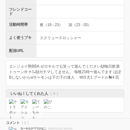
フレンドコー
ド
活動時間帯
夜（19 - 23）
深（23 - 03）
よく使うブキ
スクリュースロッシャー
配信URL
エンジョイ勢BBA ゼロキルでも笑って遊んでください🙌毎日飲酒
トゥーン🍺🍷🍶🙌ガチマしてません。 毎晩21時〜遊んでます ほぼ
Bしないからwサーモンは下の下の達人… MIX犬1.プードル🐩4 匹
いいね！してくれた人
（ 4 ）
コメント
（ 1 ）
ヨーキなチワワひなこ
2019年2月18日 20時14分