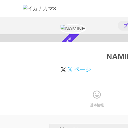
プ
スカウト受付中
NAMI
𝕏 ページ
基本情報